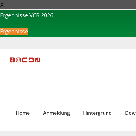
X
Ergebnisse VCR 2026
Ergebnisse
Zur
Zum
Zur
Hauptnavigation
Inhalt
Fußzeile
springen
springen
springen
Home
Anmeldung
Hintergrund
Down