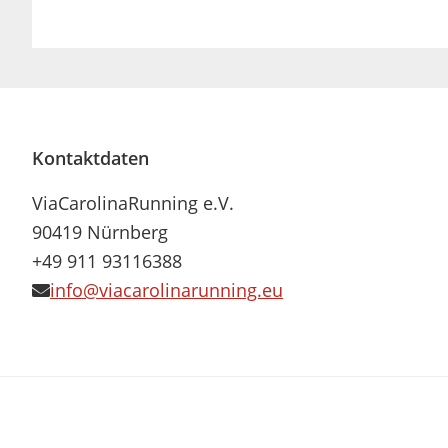
Footer
Kontaktdaten
ViaCarolinaRunning e.V.
90419 Nürnberg
+49 911 93116388
info@viacarolinarunning.eu