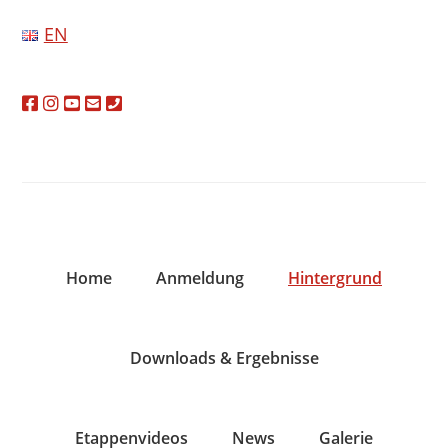
Zur
Zum
Zur
EN
Hauptnavigation
Inhalt
Fußzeile
springen
springen
springen
Home
Anmeldung
Hintergrund
Downloads & Ergebnisse
Etappenvideos
News
Galerie