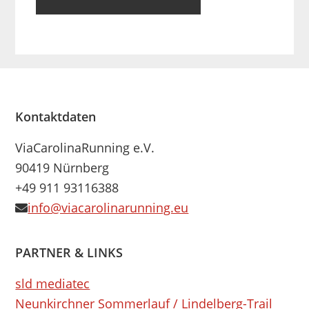
Footer
Kontaktdaten
ViaCarolinaRunning e.V.
90419 Nürnberg
+49 911 93116388
info@viacarolinarunning.eu
PARTNER & LINKS
sld mediatec
Neunkirchner Sommerlauf / Lindelberg-Trail