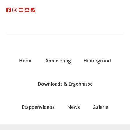
Zur
Zum
Zur
Hauptnavigation
Inhalt
Fußzeile
springen
springen
springen
Home
Anmeldung
Hintergrund
Downloads & Ergebnisse
Etappenvideos
News
Galerie