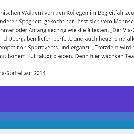
echischen Wäldern von den Kollegen im Begleitfahrze
en Spaghetti gekocht hat, lässt sich vom Mannschaf
ehmer oder Anfang sechzig wie die ältesten. „Der Via-C
 und Übergaben liefen perfekt, und auch heuer sind a
n Competition Sportevents und ergänzt: „Trotzdem wir
 mit hohem Kultfaktor bleiben. Denn hier wachsen T