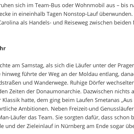
 ruhen sich im Team-Bus oder Wohnmobil aus – bis n
trecke in eineinhalb Tagen Nonstop-Lauf überwunden. 
a Carolina als Handels- und Reiseweg zwischen beiden
uhr
schte am Samstag, als sich die Läufer unter der Pra
e hinweg führte der Weg an der Moldau entlang, danac
straßen und Wanderwege. Ruhige Dörfer wechselten 
den Zeiten der Donaumonarchie. Dazwischen nichts al
ür Klassik hatte, dem ging beim Laufen Smetanas „Au
ortliche Ambitionen. Neben Freizeit-und Genussläuf
an-Läufer das Team. Sie sorgten dafür, dass schon bi
 und der Zieleinlauf in Nürnberg am Ende sogar übe